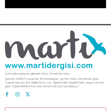
İçimizde yaşayan gerçek Martı Jonathan’lara…
İşte biz MARTI yazarları #martıdaşlar, aynen Martı Jonathan gibi
“yaşamak için bir nedenimiz var; öğrenmek, keşfetmek, özgür olmak
gibi. Öğrendiklerimizi size anlatmak için buradayız.”