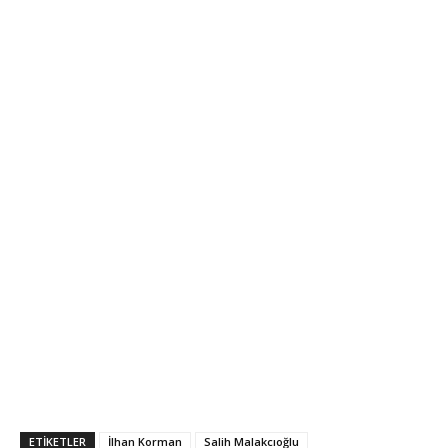
ETIKETLER
İlhan Korman
Salih Malakcıoğlu