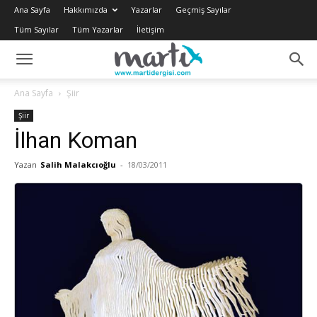
Ana Sayfa
Hakkımızda
Yazarlar
Geçmiş Sayılar
Tüm Sayılar
Tüm Yazarlar
İletişim
Ana Sayfa
Şiir
Şiir
İlhan Koman
Yazan
Salih Malakcıoğlu
-
18/03/2011