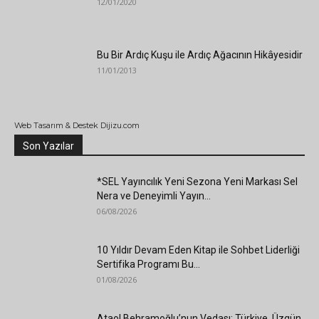
12/01/2020
Bu Bir Ardıç Kuşu ile Ardıç Ağacının Hikâyesidir
11/01/2013
Web Tasarım & Destek Dijizu.com
Son Yazılar
*SEL Yayıncılık Yeni Sezona Yeni Markası Sel
Nera ve Deneyimli Yayın...
06/08/2026
10 Yıldır Devam Eden Kitap ile Sohbet Liderliği
Sertifika Programı Bu...
01/08/2026
Ataol Behramoğlu’nun Vedası: Türkiye, Üzgün