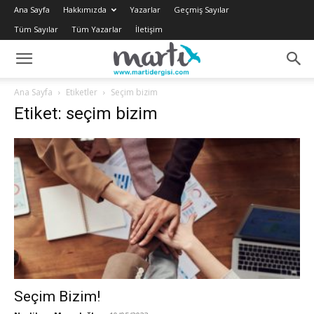
Ana Sayfa
Hakkımızda
Yazarlar
Geçmiş Sayılar
Tüm Sayılar
Tüm Yazarlar
İletişim
Ana Sayfa
Etiketler
Seçim bizim
Etiket: seçim bizim
Seçim Bizim!