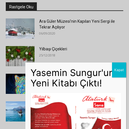
Rastgele Oku
Ara Güler Müzesi’nin Kapıları Yeni Sergi ile
Tekrar Açılıyor
06/09/2020
Yılbaşı Çiçekleri
25/12/2018
Çünkü o bir kedi…
28/04/2014
Hayat Bir Filmse, Başrol Kim?
20/09/2016