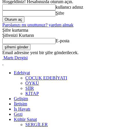
Hoşgeldiniz! Hesabınızda oturum açın.
kullanıcı adınız
Şifre
Parolanızı mı unuttunuz? yardım almak
Şifre kurtarma
Şifrenizi Kurtarın
E-posta
Email adresine yeni bir şifre gönderilecek.
Martı Dergisi
Edebiyat
ÇOCUK EDEBIYATI
ÖYKÜ
ŞIIR
KITAP
Gelişim
İletişim
İş Hayatı
Gezi
Kültür Sanat
SERGILER