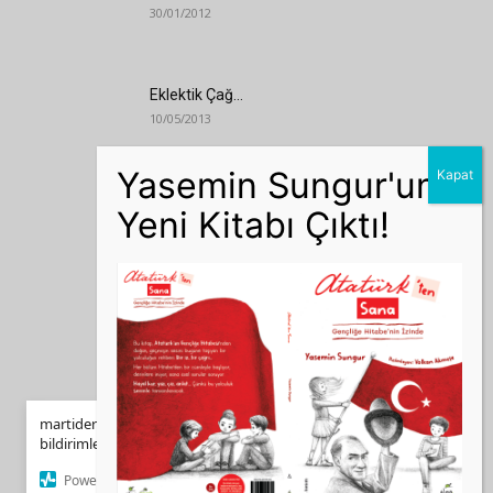
30/01/2012
Eklektik Çağ…
10/05/2013
Andy Warhol Kimdir?
03/12/2019
Müze Gazhane’ de Kemal Sunal Sergisi
08/04/2023
×
Hayat Ertelemeye Gelmez
martidergisi.com masaüstünüze web push
19/03/2015
bildirimleri göndermesine izin verin.
Powered by SendPulse