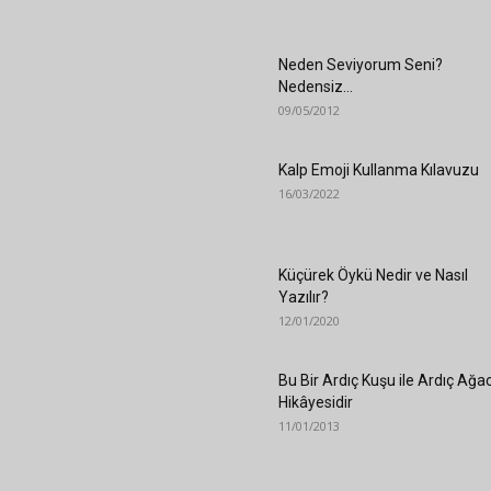
Neden Seviyorum Seni?
Nedensiz…
09/05/2012
Kalp Emoji Kullanma Kılavuzu
16/03/2022
Küçürek Öykü Nedir ve Nasıl
Yazılır?
12/01/2020
Bu Bir Ardıç Kuşu ile Ardıç Ağac
Hikâyesidir
11/01/2013