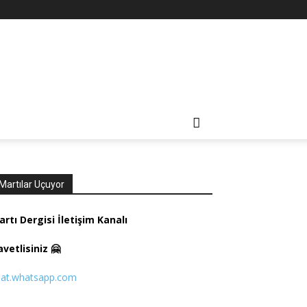
Martılar Uçuyor
rtı Dergisi İletişim Kanalı
vetlisiniz 🤗
hat.whatsapp.com