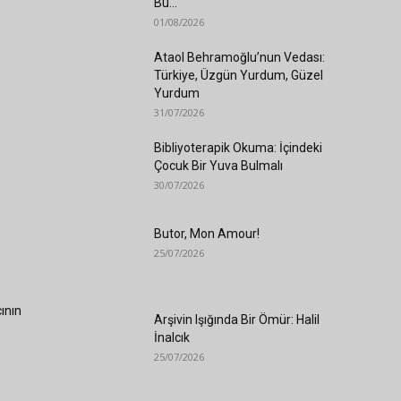
Bu...
01/08/2026
Ataol Behramoğlu’nun Vedası:
Türkiye, Üzgün Yurdum, Güzel
Yurdum
31/07/2026
Bibliyoterapik Okuma: İçindeki
Çocuk Bir Yuva Bulmalı
30/07/2026
Butor, Mon Amour!
25/07/2026
ının
Arşivin Işığında Bir Ömür: Halil
İnalcık
25/07/2026