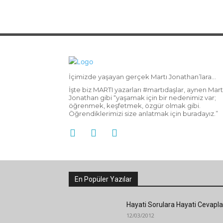
İçimizde yaşayan gerçek Martı Jonathan’lara…
İşte biz MARTI yazarları #martıdaşlar, aynen Mart
Jonathan gibi “yaşamak için bir nedenimiz var;
öğrenmek, keşfetmek, özgür olmak gibi.
Öğrendiklerimizi size anlatmak için buradayız.”
En Popüler Yazılar
Hayati Sorulara Hayati Cevapla
12/03/2012