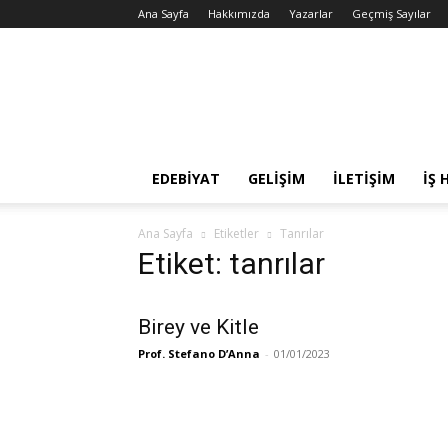
Ana Sayfa
Hakkımızda
Yazarlar
Geçmiş Sayılar
Martı
Dergisi
EDEBIYAT
GELIŞIM
İLETIŞIM
İŞ 
Ana Sayfa
Etiketler
Tanrılar
Etiket: tanrılar
Birey ve Kitle
Prof. Stefano D’Anna
-
01/01/2023