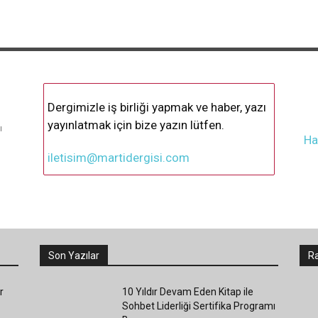
Dergimizle iş birliği yapmak ve haber, yazı
yayınlatmak için bize yazın lütfen.
ı
Ha
iletisim@martidergisi.com
Son Yazılar
Ra
r
10 Yıldır Devam Eden Kitap ile
Sohbet Liderliği Sertifika Programı