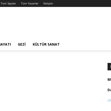
Tüm Sayılar
Tüm Yazarlar
İletişim
HAYATI
GEZI
KÜLTÜR SANAT
Ma
Da
c