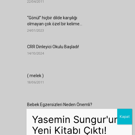
22/04/2011
“Gönül” hiçbir dilde karşılığı
olmayan çok özel bir kelime…
24/01/2023
CRR Dinleyici Okulu Başladı!
14/10/2024
( melek )
18/06/2011
Bebek Egzersizleri Neden Önemli?
25/07/2018