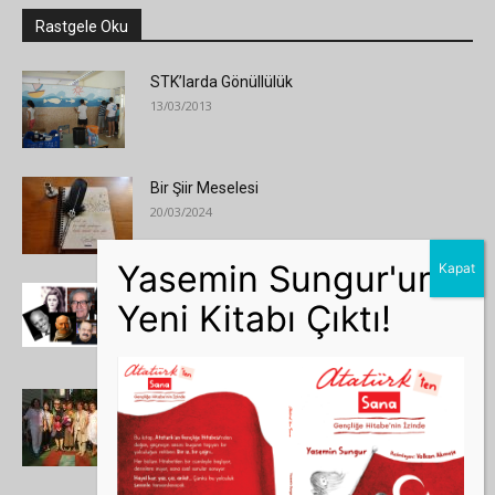
Rastgele Oku
STK’larda Gönüllülük
13/03/2013
Bir Şiir Meselesi
20/03/2024
2013, 2013 Yılı Olalı
18/01/2014
Kitap İle Sohbet 10 Yaşında
15/06/2018