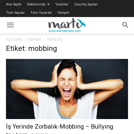
Ana Sayfa
Hakkımızda
Yazarlar
Geçmiş Sayılar
Tüm Sayılar
Tüm Yazarlar
İletişim
Ana Sayfa
Etiketler
Mobbing
Etiket: mobbing
İş Yerinde Zorbalık-Mobbing – Bullying