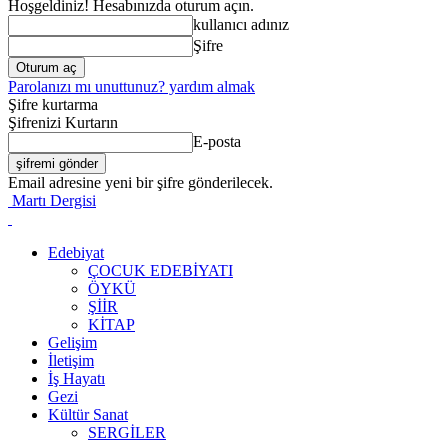
Hoşgeldiniz! Hesabınızda oturum açın.
kullanıcı adınız
Şifre
Parolanızı mı unuttunuz? yardım almak
Şifre kurtarma
Şifrenizi Kurtarın
E-posta
Email adresine yeni bir şifre gönderilecek.
Martı Dergisi
Edebiyat
ÇOCUK EDEBIYATI
ÖYKÜ
ŞIIR
KITAP
Gelişim
İletişim
İş Hayatı
Gezi
Kültür Sanat
SERGILER